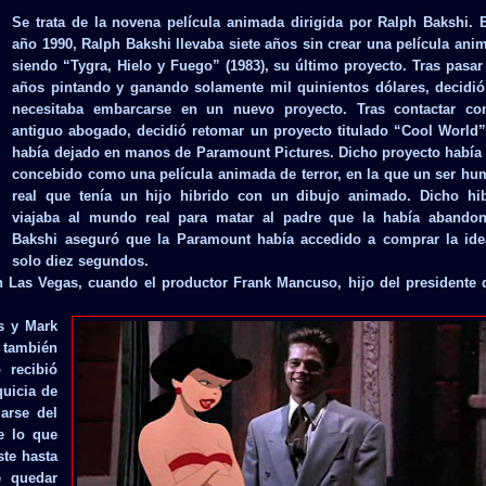
Se trata de la novena película animada dirigida por Ralph Bakshi. 
año 1990, Ralph Bakshi llevaba siete años sin crear una película ani
siendo “Tygra, Hielo y Fuego” (1983), su último proyecto. Tras pasar
años pintando y ganando solamente mil quinientos dólares, decidi
necesitaba embarcarse en un nuevo proyecto. Tras contactar co
antiguo abogado, decidió retomar un proyecto titulado “Cool World
había dejado en manos de Paramount Pictures. Dicho proyecto había
concebido como una película animada de terror, en la que un ser h
real que tenía un hijo hibrido con un dibujo animado. Dicho hib
viajaba al mundo real para matar al padre que la había abandon
Bakshi aseguró que la Paramount había accedido a comprar la ide
solo diez segundos.
 Las Vegas, cuando el productor Frank Mancuso, hijo del presidente 
is y Mark
 también
 recibió
quicia de
arse del
e lo que
ste hasta
e quedar