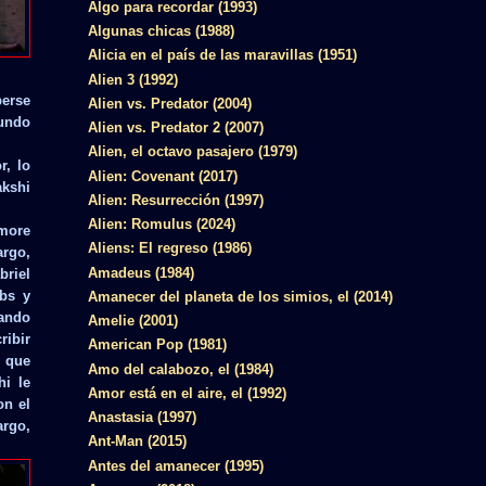
Algo para recordar (1993)
Algunas chicas (1988)
Alicia en el país de las maravillas (1951)
Alien 3 (1992)
berse
Alien vs. Predator (2004)
mundo
Alien vs. Predator 2 (2007)
Alien, el octavo pasajero (1979)
r, lo
Alien: Covenant (2017)
akshi
Alien: Resurrección (1997)
Alien: Romulus (2024)
ymore
Aliens: El regreso (1986)
argo,
Amadeus (1984)
briel
ebs y
Amanecer del planeta de los simios, el (2014)
uando
Amelie (2001)
ribir
American Pop (1981)
a que
Amo del calabozo, el (1984)
hi le
Amor está en el aire, el (1992)
on el
Anastasia (1997)
argo,
Ant-Man (2015)
Antes del amanecer (1995)