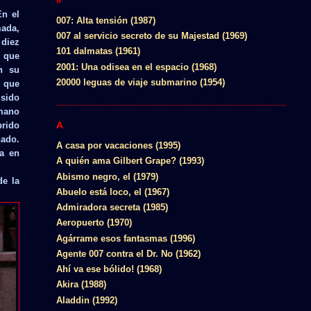
#
En el
007: Alta tensión (1987)
mada,
007 al servicio secreto de su Majestad (1969)
 diez
101 dalmatas (1961)
ó que
2001: Una odisea en el espacio (1968)
n su
20000 leguas de viaje submarino (1954)
” que
 sido
umano
A
rido
ado.
A casa por vacaciones (1995)
a en
A quién ama Gilbert Grape? (1993)
Abismo negro, el (1979)
de la
Abuelo está loco, el (1967)
Admiradora secreta (1985)
Aeropuerto (1970)
Agárrame esos fantasmas (1996)
Agente 007 contra el Dr. No (1962)
Ahí va ese bólido! (1968)
Akira (1988)
Aladdin (1992)