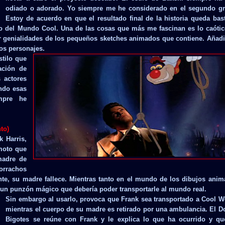
odiado o adorado. Yo siempre me he considerado en el segundo gr
Estoy de acuerdo en que el resultado final de la historia queda bas
ño del Mundo Cool. Una de las cosas que más me fascinan es lo caóti
ar genialidades de los pequeños sketches animados que contiene. Añad
nos personajes.
stilo que
ación de
 actores
ndo esas
empre he
to)
k Harris,
 moto que
madre de
orrachos
te, su madre fallece. Mientras tanto en el mundo de los dibujos ani
un punzón mágico que debería poder transportarle al mundo real.
Sin embargo al usarlo, provoca que Frank sea transportado a Cool W
mientras el cuerpo de su madre es retirado por una ambulancia. El D
Bigotes se reúne con Frank y le explica lo que ha ocurrido y qu