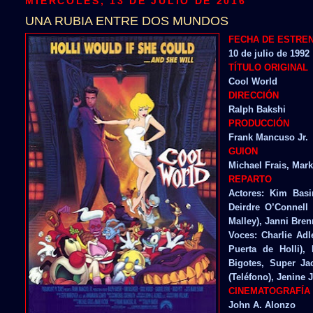
MIÉRCOLES, 13 DE JULIO DE 2016
UNA RUBIA ENTRE DOS MUNDOS
FECHA DE ESTRE
10 de julio de 1992
TÍTULO ORIGINAL
Cool World
DIRECCIÓN
Ralph Bakshi
PRODUCCIÓN
Frank Mancuso Jr.
GUION
Michael Frais, Mark
REPARTO
Actores: Kim Basin
Deirdre O’Connell 
Malley), Janni Bre
Voces: Charlie Adl
Puerta de Holli),
Bigotes, Super Ja
(Teléfono), Jenine
CINEMATOGRAFÍA
John A. Alonzo