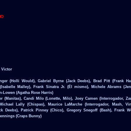
NO
 Victor
ger (Holli Would), Gabriel Byrne (Jack Deebs), Brad Pitt (Frank Har
(Isabelle Malley), Frank Sinatra Jr. (Él mismo), Michele Abrams (Jen
nn-Lowen (Agatha Rose Harris)
er (Manitas), Candi Milo (Lonette, Milo), Joey Camen (Interrogador, Za
 Michael Lally (Chispas), Maurice LaMarche (Interrogador, Mash, Vi
ck Deebs), Patrick Pinney (Chico), Gregory Snegoff (Bash), Frank W
 Jennings (Craps Bunny)