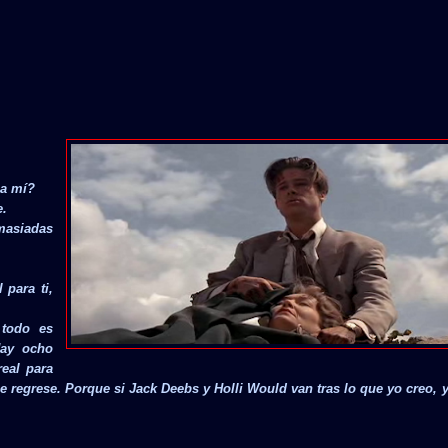
 a mí?
e.
masiadas
para ti,
 todo es
Hay ocho
real para
ue regrese. Porque si Jack Deebs y Holli Would van tras lo que yo creo, 