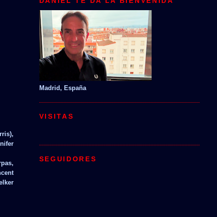
DANIEL TE DA LA BIENVENIDA
Madrid, España
VISITAS
ris),
nifer
SEGUIDORES
rpas,
ncent
elker