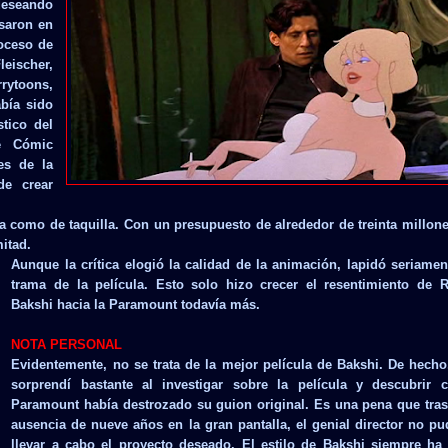
deseando
asaron en
roceso de
eischer,
rytoons,
bía sido
stico del
e Cómic
es de la
de crear
ica como de taquilla. Con un presupuesto de alrededor de treinta millon
mitad.
Aunque la crítica elogió la calidad de la animación, lapidó seriamen
trama de la película. Esto solo hizo crecer el resentimiento de 
Bakshi hacia la Paramount todavía más.
NOTA PERSONAL
Evidentemente, no se trata de la mejor película de Bakshi. De hech
sorprendí bastante al investigar sobre la película y descubrir 
Paramount había destrozado su guion original. Es una pena que tra
ausencia de nueve años en la gran pantalla, el genial director no pu
llevar a cabo el proyecto deseado. El estilo de Bakshi siempre ha