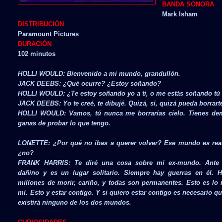
BANDA SONORA
Mark Isham
DISTRIBUCIÓN
Paramount Pictures
DURACIÓN
102 minutos
HOLLI WOULD: Bienvenido a mi mundo, grandullón.
JACK DEEBS: ¿Qué ocurre? ¿Estoy soñando?
HOLLI WOULD: ¿Te estoy soñando yo a ti, o me estás soñando tú
JACK DEEBS: Yo te creé, te dibujé. Quizá, sí, quizá pueda borrart
HOLLI WOULD: Vamos, tú nunca me borrarías cielo. Tienes de
ganas de probar lo que tengo.
LONETTE: ¿Por qué no ibas a querer volver? Ese mundo es real 
¿no?
FRANK HARRIS: Te diré una cosa sobre mi ex-mundo. Ante
dañino y es un lugar solitario. Siempre hay guerras en él. 
millones de morir, cariño, y todas son permanentes. Esto es lo 
mí. Esto y estar contigo. Y si quiero estar contigo es necesario q
existirá ninguno de los dos mundos.