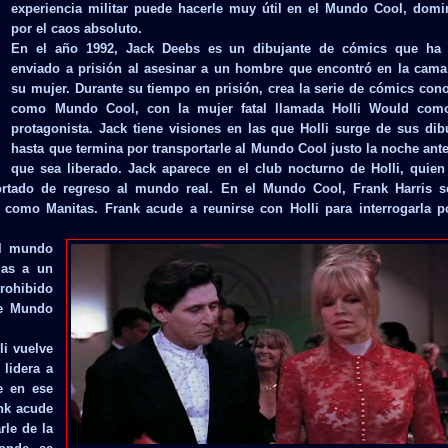
experiencia militar puede hacerle muy útil en el Mundo Cool, dom
por el caos absoluto.
En el año 1992, Jack Deebs es un dibujante de cómics que ha 
enviado a prisión al asesinar a un hombre que encontró en la cam
su mujer. Durante su tiempo en prisión, crea la serie de cómics con
como Mundo Cool, con la mujer fatal llamada Holli Would com
protagonista. Jack tiene visiones en las que Holli surge de sus dib
hasta que termina por transportarle al Mundo Cool justo la noche ant
que sea liberado. Jack aparece en el club nocturno de Holli, quien
portado de regreso al mundo real. En el Mundo Cool, Frank Harris 
 como Manitas. Frank acude a reunirse con Holli para interrogarla p
al mundo
ias a un
prohibido
de Mundo
li vuelve
 lidera a
e en ese
ank acude
rle de la