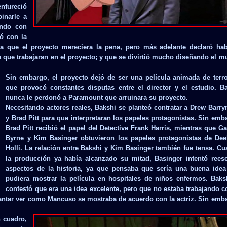
fureció
inarle a
ando con
ó con la
ra que el proyecto mereciera la pena, pero más adelante declaró ha
 que trabajaran en el proyecto; y que se divirtió mucho diseñando el 
Sin embargo, el proyecto dejó de ser una película animada de terro
que provocó constantes disputas entre el director y el estudio. B
nunca le perdonó a Paramount que arruinara su proyecto.
Necesitando actores reales, Bakshi se planteó contratar a Drew Barr
y Brad Pitt para que interpretaran los papeles protagonistas. Sin emb
Brad Pitt recibió el papel del Detective Frank Harris, mientras que Ga
Byrne y Kim Basinger obtuvieron los papeles protagonistas de De
Holli. La relación entre Bakshi y Kim Basinger también fue tensa. C
la producción ya había alcanzado su mitad, Basinger intentó reesc
aspectos de la historia, ya que pensaba que sería una buena ide
pudiera mostrar la película en hospitales de niños enfermos. Baks
contestó que era una idea excelente, pero que no estaba trabajando c
antar ver como Mancuso se mostraba de acuerdo con la actriz. Sin emb
n cuadro,