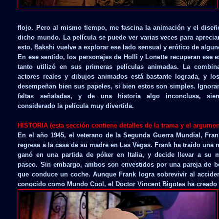
flojo. Pero al mismo tiempo, me fascina la animación y el dise
dicho mundo. La película se puede ver varias veces para apreci
esto, Bakshi vuelve a explorar ese lado sensual y erótico de algu
En ese sentido, los personajes de Holli y Lonette recuperan ese e
tanto utilizó en sus primeras películas animadas. La combin
actores reales y dibujos animados está bastante lograda, y los
desempeñan bien sus papeles, si bien estos son simples. Ignora
faltas señaladas, y de una historia algo inconclusa, si
considerado la película muy divertida.
HISTORIA (esta sección contiene detalles de la trama y el argumen
En el año 1945, el veterano de la Segunda Guerra Mundial, Fran
regresa a la casa de su madre en Las Vegas. Frank ha traído una
ganó en una partida de póker en Italia, y decide llevar a su 
paseo. Sin embargo, ambos son envestidos por una pareja de b
que conduce un coche. Aunque Frank logra sobrevivir al acciden
conocido como Mundo Cool, el Doctor Vincent Bigotes ha creado 