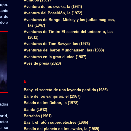
Aullidos (1981)
upo.
Aventura de los ewoks, la (1984)
tante
Aventura del Poseidón, la (1972)
co de
Aventuras de Bongo, Mickey y las judías mágicas,
ido a
las (1947)
Aventuras de Tintín: El secreto del unicornio, las
(2011)
Aventuras de Tom Sawyer, las (1973)
Aventuras del barón Munchausen, las (1988)
Aventuras en la gran ciudad (1987)
Aves de presa (2020)
B
Baby, el secreto de una leyenda perdida (1985)
Baile de los vampiros, el (1967)
Balada de los Dalton, la (1978)
mados
Bambi (1942)
Barrabás (1961)
orld,
octor
Basil, el ratón superdetective (1986)
e su
Batalla del planeta de los ewoks, la (1985)