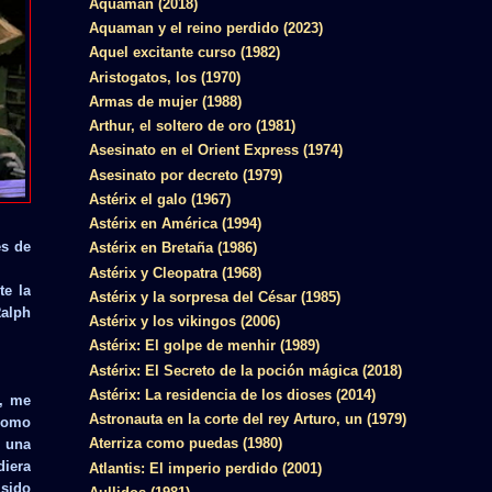
Aquaman (2018)
Aquaman y el reino perdido (2023)
Aquel excitante curso (1982)
Aristogatos, los (1970)
Armas de mujer (1988)
Arthur, el soltero de oro (1981)
Asesinato en el Orient Express (1974)
Asesinato por decreto (1979)
Astérix el galo (1967)
Astérix en América (1994)
es de
Astérix en Bretaña (1986)
Astérix y Cleopatra (1968)
te la
Astérix y la sorpresa del César (1985)
Ralph
Astérix y los vikingos (2006)
Astérix: El golpe de menhir (1989)
Astérix: El Secreto de la poción mágica (2018)
Astérix: La residencia de los dioses (2014)
o, me
Astronauta en la corte del rey Arturo, un (1979)
como
Aterriza como puedas (1980)
s una
diera
Atlantis: El imperio perdido (2001)
 sido