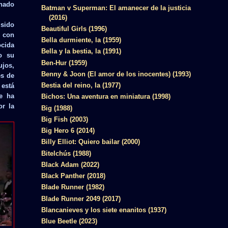
inado
Batman v Superman: El amanecer de la justicia
(2016)
sido
Beautiful Girls (1996)
a con
Bella durmiente, la (1959)
ocida
Bella y la bestia, la (1991)
o su
Ben-Hur (1959)
ujos,
Benny & Joon (El amor de los inocentes) (1993)
es de
Bestia del reino, la (1977)
 está
se ha
Bichos: Una aventura en miniatura (1998)
or la
Big (1988)
Big Fish (2003)
Big Hero 6 (2014)
Billy Elliot: Quiero bailar (2000)
Bitelchús (1988)
Black Adam (2022)
Black Panther (2018)
Blade Runner (1982)
Blade Runner 2049 (2017)
Blancanieves y los siete enanitos (1937)
Blue Beetle (2023)